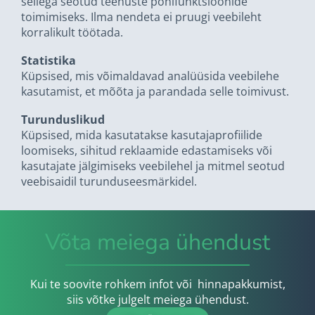
sellega seotud teenuste põhifunktsioonide
toimimiseks. Ilma nendeta ei pruugi veebileht
korralikult töötada.
Statistika
Küpsised, mis võimaldavad analüüsida veebilehe
kasutamist, et mõõta ja parandada selle toimivust.
Turunduslikud
Küpsised, mida kasutatakse kasutajaprofiilide
loomiseks, sihitud reklaamide edastamiseks või
kasutajate jälgimiseks veebilehel ja mitmel seotud
veebisaidil turunduseesmärkidel.
Võta meiega ühendust
Kui te soovite rohkem infot või hinnapakkumist,
siis võtke julgelt meiega ühendust.