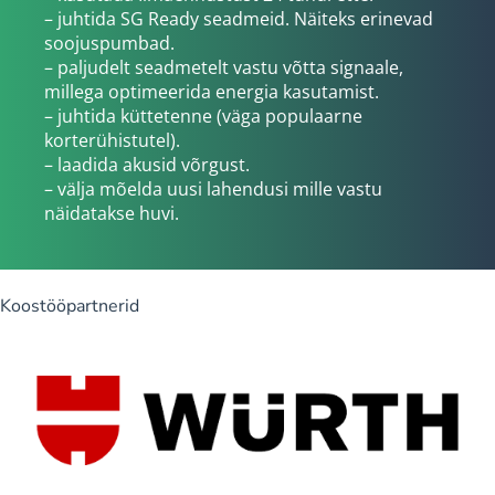
– juhtida SG Ready seadmeid. Näiteks erinevad
soojuspumbad.
– paljudelt seadmetelt vastu võtta signaale,
millega optimeerida energia kasutamist.
– juhtida küttetenne (väga populaarne
korterühistutel).
– laadida akusid võrgust.
– välja mõelda uusi lahendusi mille vastu
näidatakse huvi.
Koostööpartnerid