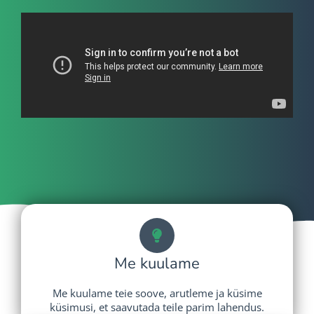
Me kuulame
Me kuulame teie soove, arutleme ja küsime
küsimusi, et saavutada teile parim lahendus.